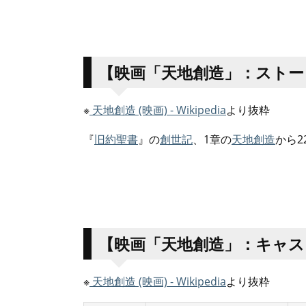
【映画「天地創造」：ストー
※
天地創造 (映画) - Wikipedia
より抜粋
『
旧約聖書
』の
創世記
、1章の
天地創造
から2
【映画「天地創造」：キャス
※
天地創造 (映画) - Wikipedia
より抜粋