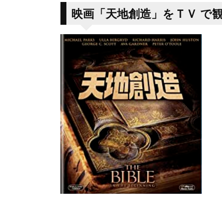
映画「天地創造」をＴＶ
で