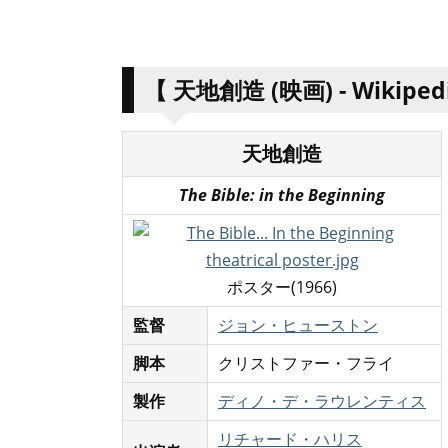
【
天地創造 (映画) - Wikiped
天地創造
The Bible: in the Beginning
ポスター(1966)
監督
ジョン・ヒューストン
脚本
クリストファー・フライ
製作
ディノ・デ・ラウレンティス
リチャード・ハリス