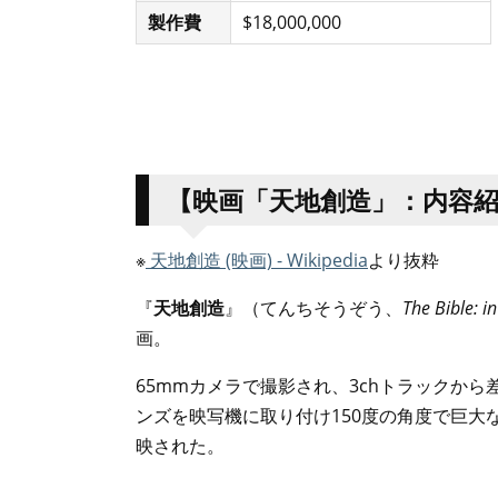
製作費
$18,000,000
【映画「天地創造」：内容
※
天地創造 (映画) - Wikipedia
より抜粋
『
天地創造
』（てんちそうぞう、
The Bible: i
画。
65mmカメラで撮影され、3chトラックか
ンズを映写機に取り付け150度の角度で巨大
映された。