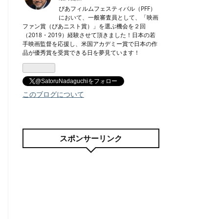
ログ
ぴあフィルムフェスティバル（PFF）
において、一般審査員として、「映画
Pro
ファン賞（ぴあニスト賞）」を選ぶ機会を２回
（2018・2019）経験させて頂きました！日本の若
手映画監督を応援し、米国アカデミー賞で日本の作
品が優秀賞を受賞できる日を夢見ています！
@SatoruNadaguchiをフォロー
このブログについて
スポンサーリンク