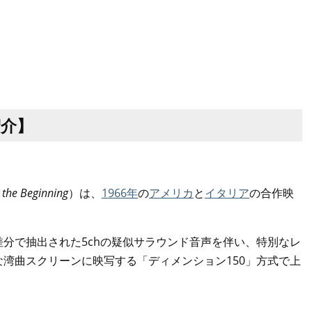
紹介】
n the Beginning
）は、
1966年
の
アメリカ
と
イタリア
の合作映
ら差分で抽出された5chの疑似サラウンド音声を伴い、特別なレ
な湾曲スクリーンに映写する「ディメンション150」方式で上