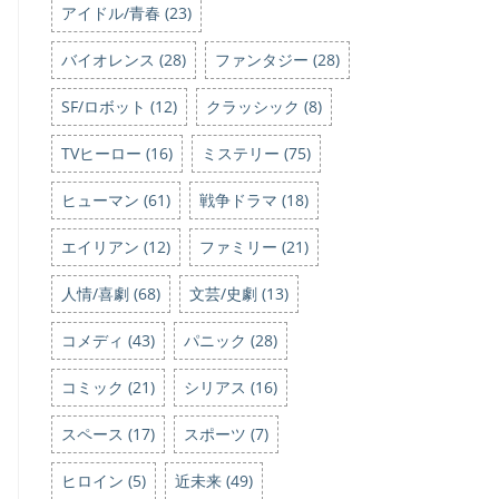
アイドル/青春 (23)
バイオレンス (28)
ファンタジー (28)
SF/ロボット (12)
クラッシック (8)
TVヒーロー (16)
ミステリー (75)
ヒューマン (61)
戦争ドラマ (18)
エイリアン (12)
ファミリー (21)
人情/喜劇 (68)
文芸/史劇 (13)
コメディ (43)
パニック (28)
コミック (21)
シリアス (16)
スペース (17)
スポーツ (7)
ヒロイン (5)
近未来 (49)