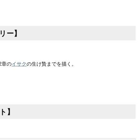
リー】
2章の
イサク
の生け贄までを描く。
ト】