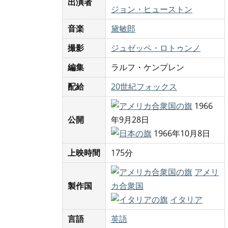
出演者
ジョン・ヒューストン
音楽
黛敏郎
撮影
ジュゼッペ・ロトゥンノ
編集
ラルフ・ケンプレン
配給
20世紀フォックス
1966
公開
年9月28日
1966年10月8日
上映時間
175分
アメリ
製作国
カ合衆国
イタリア
言語
英語